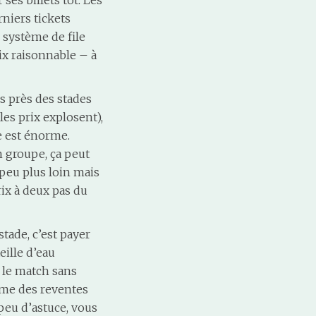
ses billets tôt. Les
niers tickets
système de file
ix raisonnable – à
s près des stades
les prix explosent),
e est énorme.
n groupe, ça peut
n peu plus loin mais
ix à deux pas du
tade, c’est payer
ille d’eau
s le match sans
ême des reventes
 peu d’astuce, vous