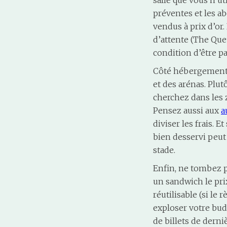
salle que vous n’ut
préventes et les a
vendus à prix d’o
d’attente (The Que
condition d’être pa
Côté hébergement, 
et des arénas. Plut
cherchez dans les 
Pensez aussi aux
a
diviser les frais. 
bien desservi peut
stade.
Enfin, ne tombez p
un sandwich le pri
réutilisable (si le
exploser votre bud
de billets de derni