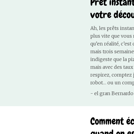
Prêt instan
votre déco
Ah, les prêts insta
plus vite que vous
qu’en réalité, c’e
mais trois semaines
indigeste que la pi
mais avec des taux 
respirez, comptez 
robot… ou un compt
- el gran Bernardo
Comment éco
quand on es