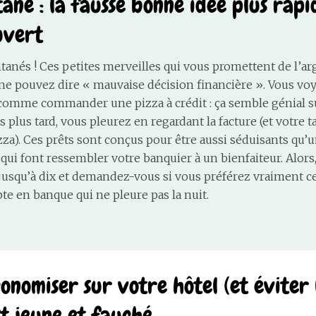
tané : la fausse bonne idée plus rap
uvert
ntanés ! Ces petites merveilles qui vous promettent de l’ar
 ne pouvez dire « mauvaise décision financière ». Vous voy
st comme commander une pizza à crédit : ça semble génial 
 plus tard, vous pleurez en regardant la facture (et votre t
zza). Ces prêts sont conçus pour être aussi séduisants qu’u
qui font ressembler votre banquier à un bienfaiteur. Alors,
jusqu’à dix et demandez-vous si vous préférez vraiment c
e en banque qui ne pleure pas la nuit.
nomiser sur votre hôtel (et éviter l
t jeune et fauché