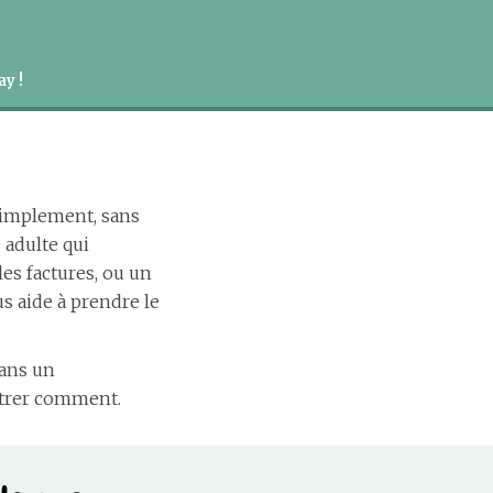
y !
simplement, sans
 adulte qui
les factures, ou un
ous aide à prendre le
dans un
ontrer comment.