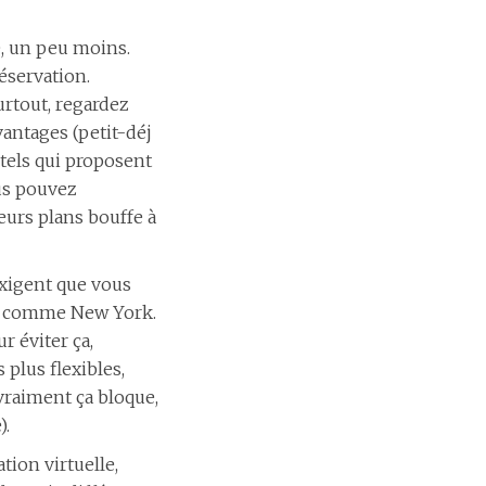
re, un peu moins.
éservation.
surtout, regardez
avantages (petit-déj
ôtels qui proposent
us pouvez
eurs plans bouffe à
exigent que vous
les comme New York.
r éviter ça,
plus flexibles,
vraiment ça bloque,
).
tion virtuelle,