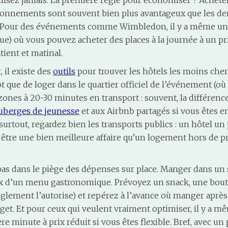
ilisez jamais. La première règle pour économiser ? Acheter 
bonnements sont souvent bien plus avantageux que les der
r. Pour des événements comme Wimbledon, il y a même un 
ue) où vous pouvez acheter des places à la journée à un pr
tient et matinal.
il existe des
outils
pour trouver les hôtels les moins cher
ôt que de loger dans le quartier officiel de l’événement (où 
zones à 20-30 minutes en transport : souvent, la différenc
uberges de jeunesse
et aux Airbnb partagés si vous êtes e
Et surtout, regardez bien les transports publics : un hôtel u
 être une bien meilleure affaire qu’un logement hors de pr
as dans le piège des dépenses sur place. Manger dans un s
x d’un menu gastronomique. Prévoyez un snack, une boute
 règlement l’autorise) et repérez à l’avance où manger aprè
get. Et pour ceux qui veulent vraiment optimiser, il y a m
ère minute à prix réduit si vous êtes flexible. Bref, avec un