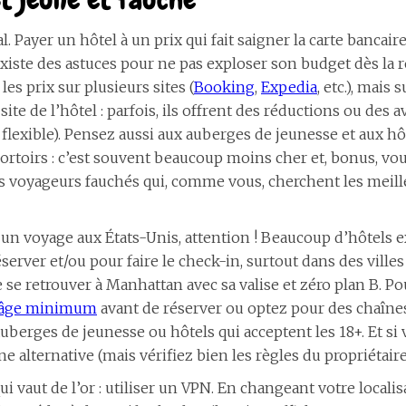
al. Payer un hôtel à un prix qui fait saigner la carte bancai
xiste des astuces pour ne pas exploser son budget dès la r
es prix sur plusieurs sites (
Booking
,
Expedia
, etc.), mais 
site de l’hôtel : parfois, ils offrent des réductions ou des 
 flexible). Pensez aussi aux auberges de jeunesse et aux h
rtoirs : c’est souvent beaucoup moins cher et, bonus, vo
s voyageurs fauchés qui, comme vous, cherchent les meill
 un voyage aux États-Unis, attention ! Beaucoup d’hôtels 
éserver et/ou pour faire le check-in, surtout dans des vil
 se retrouver à Manhattan avec sa valise et zéro plan B. Pou
 l’âge minimum
avant de réserver ou optez pour des chaînes 
berges de jeunesse ou hôtels qui acceptent les 18+. Et si 
e alternative (mais vérifiez bien les règles du propriétaire
ui vaut de l’or : utiliser un VPN. En changeant votre localisa