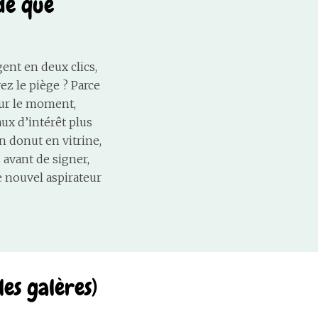
ide que
gent en deux clics,
ez le piège ? Parce
sur le moment,
aux d’intérêt plus
n donut en vitrine,
 avant de signer,
e nouvel aspirateur
es galères)