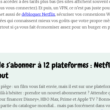
 accéder à des tarifs plus bas (les sites affichent souvent 
ous vous connectez). Et puis, un VPN, ce n’est pas juste po
met aussi de
débloquer Netflix
, sécuriser vos connexions W
blées qui connaissent mieux vos goûts que votre propre mèr
rtout si ça vous fait économiser assez pour un burger en p
de s’abonner à 12 plateformes : Netfl
out
piège : un film vous fait envie, mais il est sur une platef
ilà à hésiter : prendre un nouvel abonnement ? Attendre qu’
our financer Disney+, HBO Max, Prime et Apple TV ? Bonne 
partie du catalogue mondial… mais pas forcément dans vot