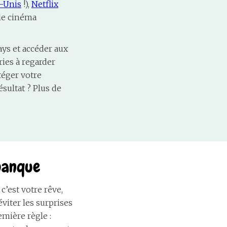
s-Unis
!),
Netflix
 le cinéma
ays et accéder aux
ries à regarder
téger votre
ésultat ? Plus de
banque
 c’est votre rêve,
éviter les surprises
emière règle :