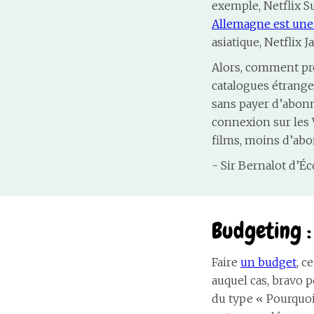
exemple, Netflix S
Allemagne est une
asiatique, Netflix 
Alors, comment pro
catalogues étranger
sans payer d’abonn
connexion sur les W
films, moins d’abo
- Sir Bernalot d’
Budgeting :
Faire
un budget
, c
auquel cas, bravo po
du type « Pourquoi