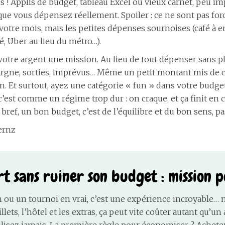
 ! Applis de budget, tableau Excel ou vieux carnet, peu 
que vous dépensez réellement. Spoiler : ce ne sont pas fo
 votre mois, mais les petites dépenses sournoises (café à 
 Uber au lieu du métro…).
votre argent une mission. Au lieu de tout dépenser sans pl
pargne, sorties, imprévus… Même un petit montant mis de 
n. Et surtout, ayez une catégorie « fun » dans votre budge
 c’est comme un régime trop dur : on craque, et ça finit en 
 bref, un bon budget, c’est de l’équilibre et du bon sens, p
ernz
t sans ruiner son budget : mission po
h ou un tournoi en vrai, c’est une expérience incroyable…
illets, l’hôtel et les extras, ça peut vite coûter autant qu’