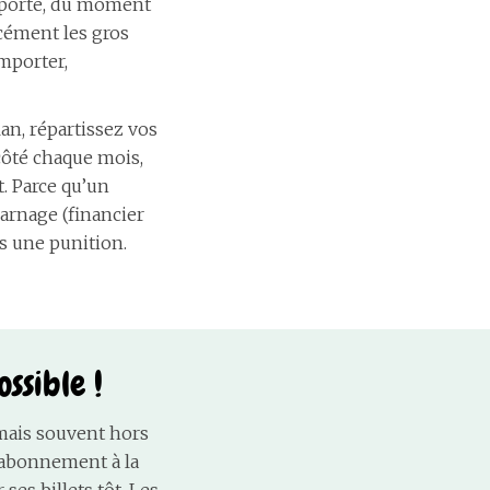
importe, du moment
rcément les gros
emporter,
an, répartissez vos
côté chaque mois,
t. Parce qu’un
carnage (financier
as une punition.
ssible !
 mais souvent hors
un abonnement à la